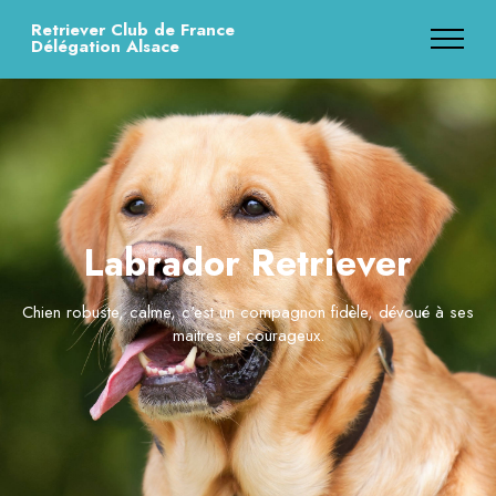
Retriever Club de France
Délégation Alsace
Labrador Retriever
Chien robuste, calme, c'est un compagnon fidèle, dévoué à ses
maitres et courageux.